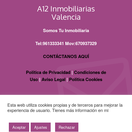
A12 Inmobiliarias
Valencia
Somos Tu Inmobiliaria
Tel:961333341 Mov:670937329
CONTÁCTANOS AQUÍ
Política de Privacidad
|
Condiciones de
Uso
|
Aviso Legal
|
Política Cookies
Esta web utiliza cookies propias y de terceros para mejorar la
experiencia de usuario. Tienes más información en mi
política
de cookies
Copyright ©
2026
·
A12 Inmobiliaria
Gestionado con
ConsultorWebSeoSem.com
&
Aceptar
Ajustes
Rechazar