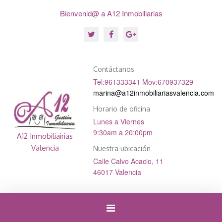
Bienvenid@ a A12 Inmobiliarias
Contáctanos
Tel:961333341 Mov:670937329
marina@a12inmobiliariasvalencia.com
Horario de oficina
Lunes a Viernes
9:30am a 20:00pm
A12 Inmobiliairias
Valencia
Nuestra ubicación
Calle Calvo Acacio, 11
46017 Valencia
Cambiar