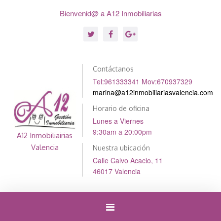
Bienvenid@ a A12 Inmobiliarias
Contáctanos
Tel:961333341 Mov:670937329
marina@a12inmobiliariasvalencia.com
Horario de oficina
Lunes a Viernes
9:30am a 20:00pm
A12 Inmobiliairias
Valencia
Nuestra ubicación
Calle Calvo Acacio, 11
46017 Valencia
Cambiar