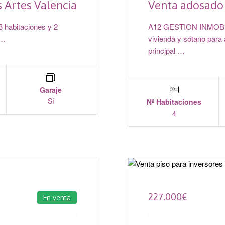
s Artes Valencia
Venta adosado 
habitaciones y 2
A12 GESTION INMOBILI
 …
vivienda y sótano para 
principal …
Garaje
Sí
Nº Habitaciones
4
227.000
€
En venta