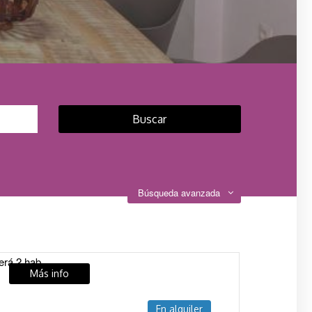
Búsqueda avanzada
Más info
1.
En alquiler