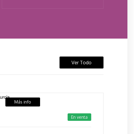
Ver Todo
Más info
En venta