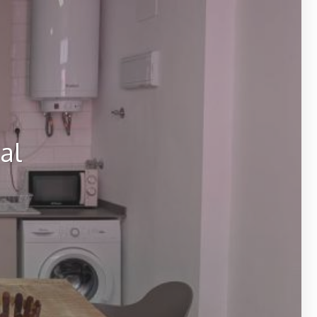
ada El
o en
al
 2 hab