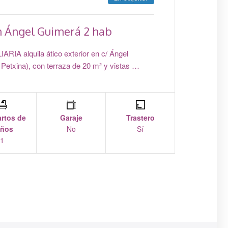
en Ángel Guimerá 2 hab
A
V
A alquila ático exterior en c/ Ángel
Petxina), con terraza de 20 m² y vistas …
A1
80
ex
rtos de
Garaje
Trastero
ños
No
Sí
1
Nº Hab