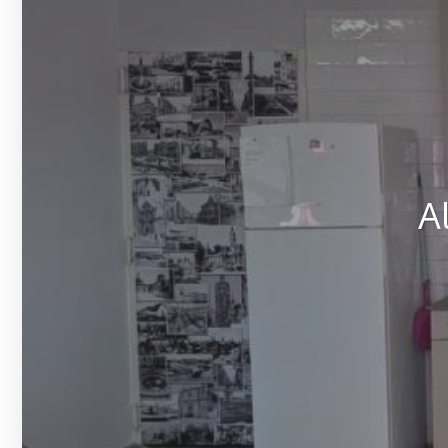
Alqui
Alq
A
Alqui