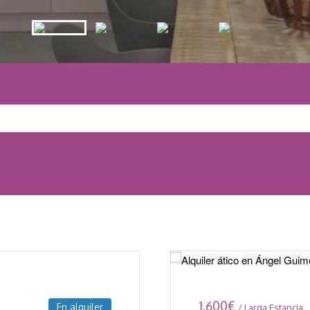
1.600
€
En alquiler
/ Larga Estancia