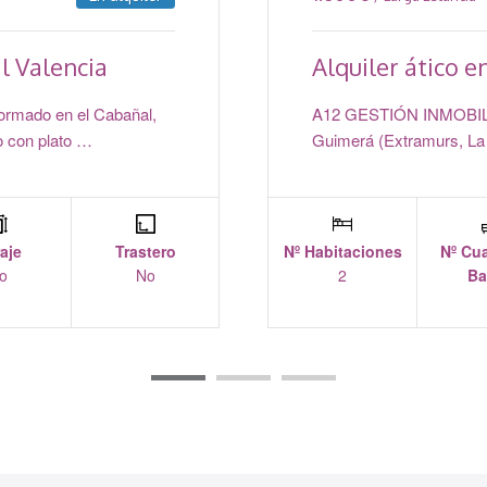
l Valencia
Alquiler ático 
rmado en el Cabañal,
A12 GESTIÓN INMOBILIARI
o con plato …
Guimerá (Extramurs, La 
aje
Trastero
Nº Habitaciones
Nº Cua
o
No
2
Ba