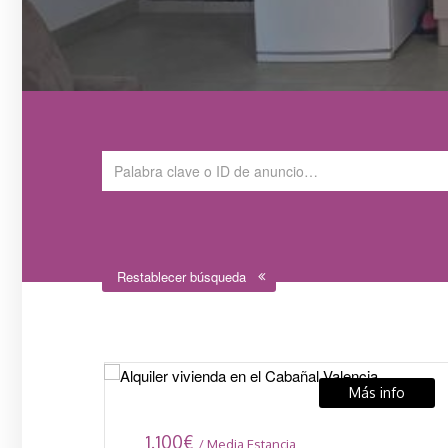
Restablecer búsqueda
Más info
1.100
€
/ Media Estancia