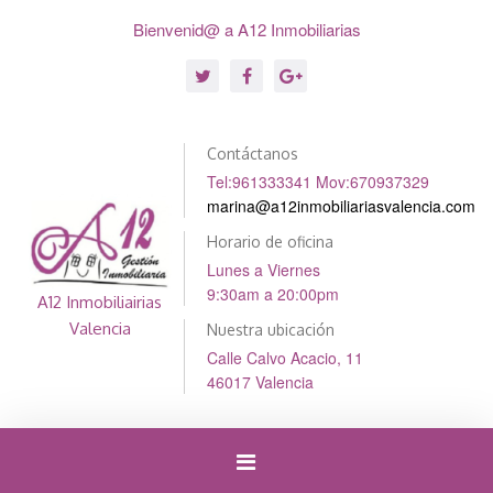
Bienvenid@ a A12 Inmobiliarias
Contáctanos
Tel:961333341 Mov:670937329
marina@a12inmobiliariasvalencia.com
Horario de oficina
Lunes a Viernes
9:30am a 20:00pm
A12 Inmobiliairias
Valencia
Nuestra ubicación
Calle Calvo Acacio, 11
46017 Valencia
Cambiar