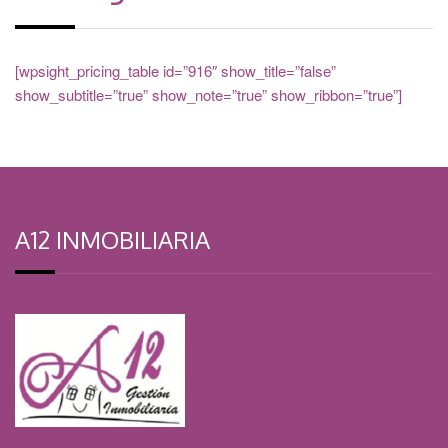
[wpsight_pricing_table id=”916″ show_title=”false”
show_subtitle=”true” show_note=”true” show_ribbon=”true”]
A12 INMOBILIARIA