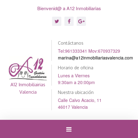
Bienvenid@ a A12 Inmobiliarias
Contáctanos
Tel:961333341 Mov:670937329
marina@a12inmobiliariasvalencia.com
Horario de oficina
Lunes a Viernes
9:30am a 20:00pm
A12 Inmobiliairias
Valencia
Nuestra ubicación
Calle Calvo Acacio, 11
46017 Valencia
Cambiar