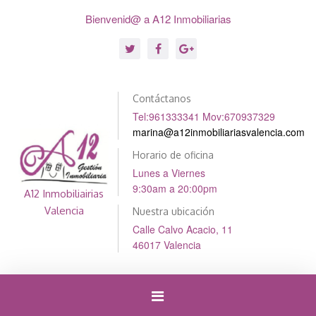
Bienvenid@ a A12 Inmobiliarias
Contáctanos
Tel:961333341 Mov:670937329
marina@a12inmobiliariasvalencia.com
Horario de oficina
Lunes a Viernes
9:30am a 20:00pm
A12 Inmobiliairias
Valencia
Nuestra ubicación
Calle Calvo Acacio, 11
46017 Valencia
Cambiar