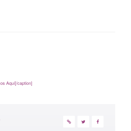
s Aquí[/caption]
)