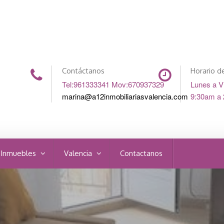
Contáctanos
Horario de
Tel:961333341 Mov:670937329
Lunes a V
marina@a12inmobiliariasvalencia.com
9:30am a
 Inmuebles
Valencia
Contactanos