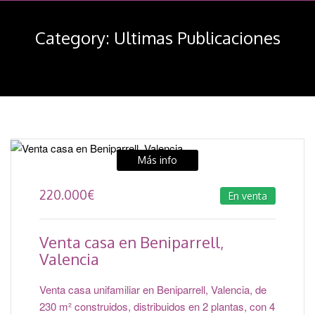
navegación
Category:
Ultimas Publicaciones
Más info
220.000
€
En venta
Venta casa en Beniparrell,
Valencia
Venta casa unifamiliar en Beniparrell, Valencia, de
230 m² construidos, distribuidos en 2 plantas, con 4