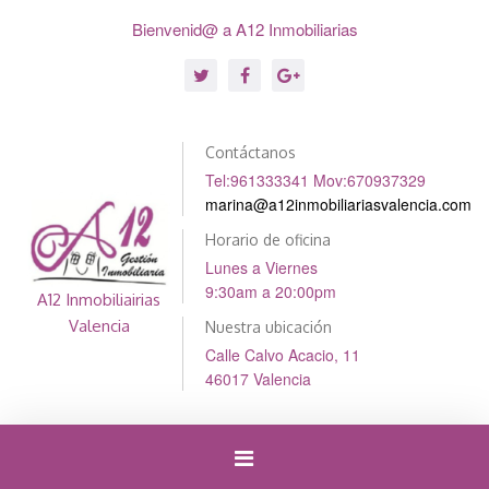
Bienvenid@ a A12 Inmobiliarias
Contáctanos
Tel:961333341 Mov:670937329
marina@a12inmobiliariasvalencia.com
Horario de oficina
Lunes a Viernes
9:30am a 20:00pm
A12 Inmobiliairias
Valencia
Nuestra ubicación
Calle Calvo Acacio, 11
46017 Valencia
Cambiar