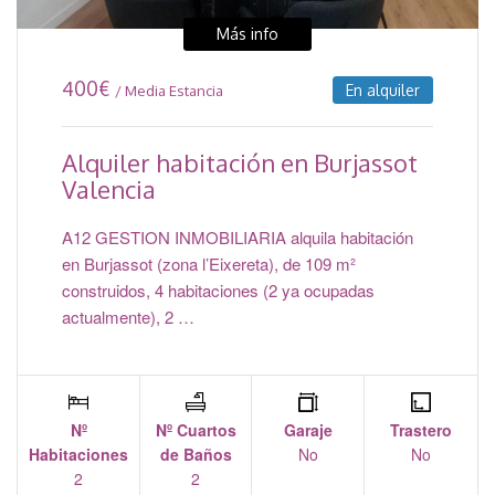
Más info
400
€
En alquiler
/ Media Estancia
Alquiler habitación en Burjassot
Valencia
A12 GESTION INMOBILIARIA alquila habitación
en Burjassot (zona l’Eixereta), de 109 m²
construidos, 4 habitaciones (2 ya ocupadas
actualmente), 2 …
Nº
Nº Cuartos
Garaje
Trastero
Habitaciones
de Baños
No
No
2
2