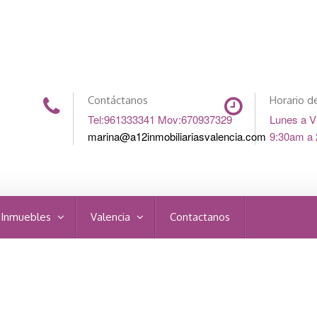
Contáctanos
Horario de
Tel:961333341 Mov:670937329
Lunes a V
marina@a12inmobiliariasvalencia.com
9:30am a
 Inmuebles
Valencia
Contactanos