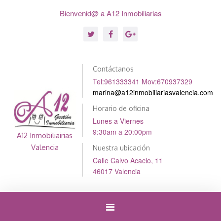
Bienvenid@ a A12 Inmobiliarias
Contáctanos
Tel:961333341 Mov:670937329
marina@a12inmobiliariasvalencia.com
Horario de oficina
Lunes a Viernes
9:30am a 20:00pm
A12 Inmobiliairias
Valencia
Nuestra ubicación
Calle Calvo Acacio, 11
46017 Valencia
Cambiar