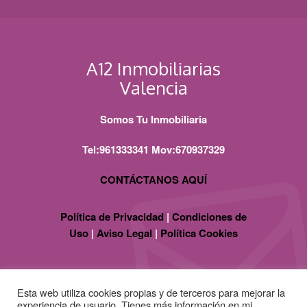
A12 Inmobiliarias
Valencia
Somos Tu Inmobiliaria
Tel:961333341 Mov:670937329
CONTÁCTANOS AQUÍ
Política de Privacidad
|
Condiciones de
Uso
|
Aviso Legal
|
Política Cookies
Esta web utiliza cookies propias y de terceros para mejorar la
experiencia de usuario. Tienes más información en mi
política