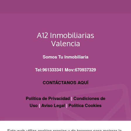
A12 Inmobiliarias
Valencia
Somos Tu Inmobiliaria
Tel:961333341 Mov:670937329
CONTÁCTANOS AQUÍ
Política de Privacidad
|
Condiciones de
Uso
|
Aviso Legal
|
Política Cookies
Esta web utiliza cookies propias y de terceros para mejorar la