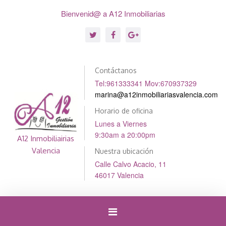
Bienvenid@ a A12 Inmobiliarias
Contáctanos
Tel:961333341 Mov:670937329
marina@a12inmobiliariasvalencia.com
Horario de oficina
Lunes a Viernes
9:30am a 20:00pm
A12 Inmobiliairias
Valencia
Nuestra ubicación
Calle Calvo Acacio, 11
46017 Valencia
Cambiar