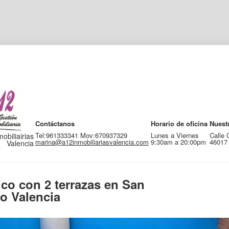
Contáctanos
Horario de oficina
Nuest
Tel:961333341 Mov:670937329
Lunes a Viernes
Calle 
obiliairias
marina@a12inmobiliariasvalencia.com
9:30am a 20:00pm
46017 
Valencia
ico con 2 terrazas en San
o Valencia