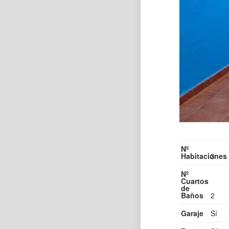
Nº
Habitaciones
3
Nº
Cuartos
de
Baños
2
Garaje
Sí