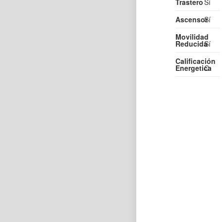
Trastero
Sí
Ascensor
Sí
Movilidad
Reducida
Sí
Calificación
Energetica
C